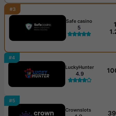
#3
Safe casino
5
1
#4
LuckyHunter
10
4.9
#5
Crownslots
39