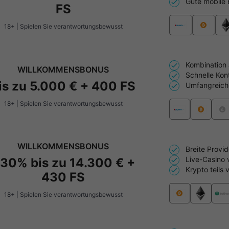
Gute mobile
FS
18+ | Spielen Sie verantwortungsbewusst
Kombination 
WILLKOMMENSBONUS
Schnelle Kon
is zu
5.000 €
+
400 FS
Umfangreich
18+ | Spielen Sie verantwortungsbewusst
WILLKOMMENSBONUS
Breite Provi
Live-Casino
30% bis zu
14.300 €
+
Krypto teils 
430 FS
18+ | Spielen Sie verantwortungsbewusst