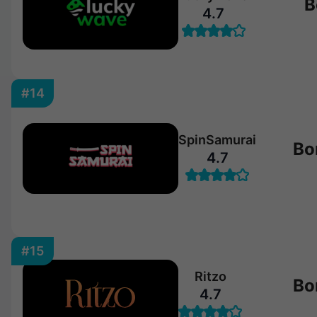
B
4.7
#14
SpinSamurai
Bo
4.7
#15
Ritzo
Bo
4.7