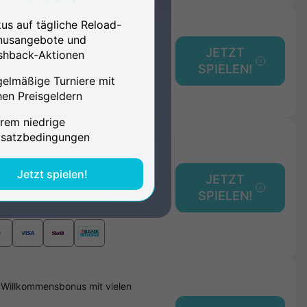
us auf tägliche Reload-
iele verfügbar
nusangebote und
bile Nutzung
JETZT
shback-Aktionen
lungswege
SPIELEN!
elmäßige Turniere mit
en Preisgeldern
rem niedrige
satzbedingungen
 Spieleportfolio mit über 18.000
Jetzt spielen!
 Premium-Sportwettenbereich.
JETZT
de Krypto-Unterstützung mit
SPIELEN!
nsfers.
Willkommensbonus mit vielen