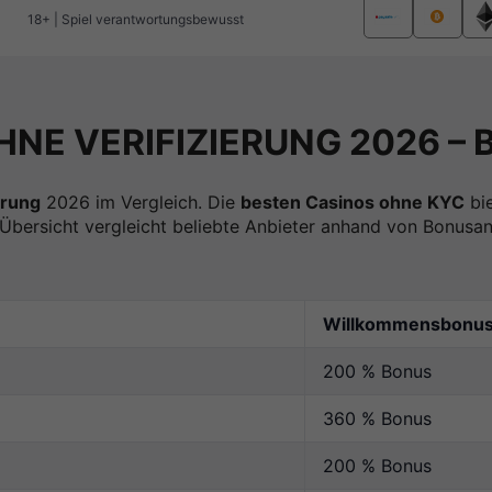
18+ | Spiel verantwortungsbewusst
HNE VERIFIZIERUNG 2026 –
erung
2026 im Vergleich. Die
besten Casinos ohne KYC
bie
 Übersicht vergleicht beliebte Anbieter anhand von Bonusan
Willkommensbonu
200 % Bonus
360 % Bonus
200 % Bonus