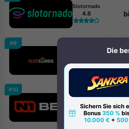
Slotornado
b
4.8
#9
Die be
Slotlords
10
4.8
#10
N1BET
Bo
Sichern Sie sich 
4.8
Bonus
350 %
bis
10.000 €
+
500