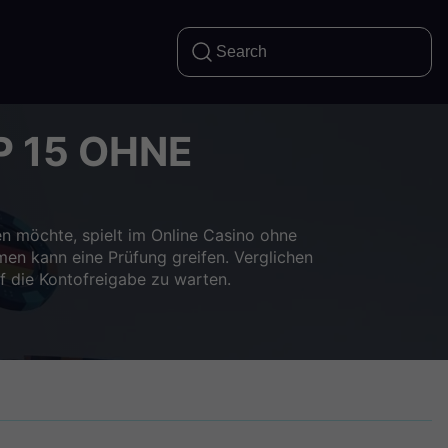
P 15 OHNE
n möchte, spielt im Online Casino ohne
en kann eine Prüfung greifen. Verglichen
 die Kontofreigabe zu warten.