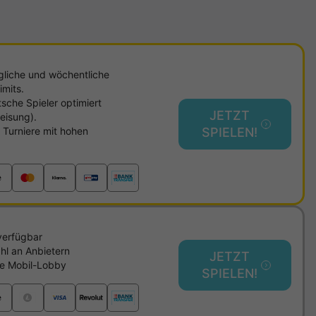
gliche und wöchentliche
imits.
tsche Spieler optimiert
JETZT
eisung).
Turniere mit hohen
SPIELEN!
verfügbar
l an Anbietern
JETZT
he Mobil-Lobby
SPIELEN!