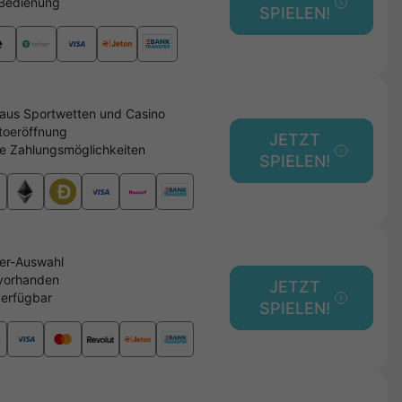
 Bedienung
SPIELEN!
aus Sportwetten und Casino
toeröffnung
JETZT
e Zahlungsmöglichkeiten
SPIELEN!
der-Auswahl
 vorhanden
JETZT
verfügbar
SPIELEN!