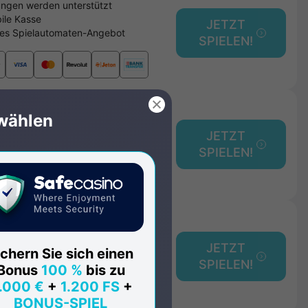
ngen werden unterstützt
ile Kasse
JETZT
es Spielautomaten-Angebot
SPIELEN!
swählen
aus Sportwetten und Casino
toeröffnung
JETZT
e Zahlungsmöglichkeiten
SPIELEN!
Sportwetten
gsoptionen
JETZT
ichern Sie sich einen
e Website
SPIELEN!
Bonus
100 %
bis zu
.000 €
+
1.200 FS
+
BONUS-SPIEL